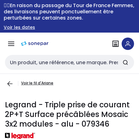
Passer à la
Passer
🚴‍♂️En raison du passage du Tour de France Femmes,
navigation
au
des livraisons peuvent ponctuellement être
perturbées sur certaines zones.
contenu
Voir les dates
Entrée de recherche
Voir le fil d'Ariane
Legrand - Triple prise de courant
2P+T Surface précâblées Mosaic
3x2 modules - alu - 079346