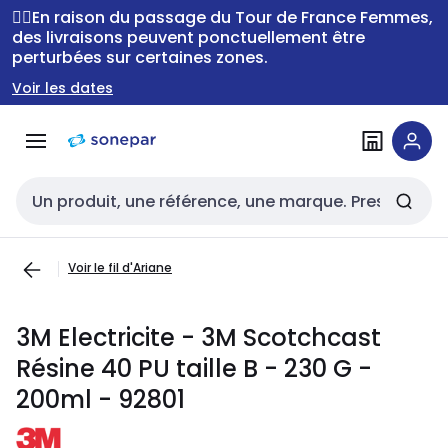
Passer à la
Passer
🚴‍♂️En raison du passage du Tour de France Femmes,
navigation
au
des livraisons peuvent ponctuellement être
perturbées sur certaines zones.
contenu
Voir les dates
Entrée de recherche
Voir le fil d'Ariane
3M Electricite - 3M Scotchcast
Résine 40 PU taille B - 230 G -
200ml - 92801