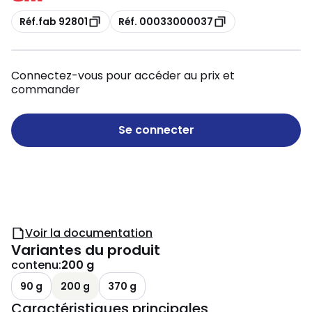
Copie
Copie
Réf.fab 92801
Réf. 00033000037
Connectez-vous pour accéder au prix et
commander
Se connecter
Voir la documentation
Variantes du produit
contenu
:
200 g
90 g
200 g
370 g
Caractéristiques principales