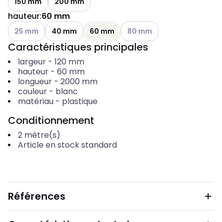
150 mm
200 mm
hauteur
:
60 mm
Voir les options disponibles
Voir les options disponibles
25 mm
40 mm
60 mm
80 mm
Caractéristiques principales
largeur
-
120
mm
hauteur
-
60
mm
longueur
-
2000
mm
couleur
-
blanc
matériau
-
plastique
Conditionnement
2
mètre(s)
Article en stock standard
Références