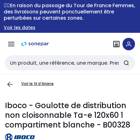
Passer à la
Passer
🚴‍♂️En raison du passage du Tour de France Femmes,
navigation
au
des livraisons peuvent ponctuellement être
perturbées sur certaines zones.
contenu
Voir les dates
Entrée de recherche
Voir le fil d'Ariane
Iboco - Goulotte de distribution
non cloisonnable Ta-e 120x60 1
compartiment blanche - B00328