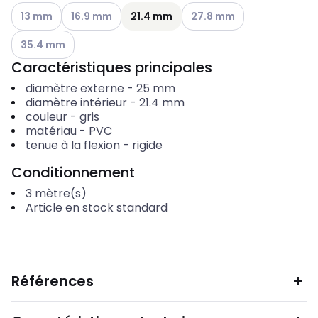
Voir les options disponibles
Voir les options disponibles
Voir les options disponibles
13 mm
16.9 mm
21.4 mm
27.8 mm
Voir les options disponibles
35.4 mm
Caractéristiques principales
diamètre externe
-
25
mm
diamètre intérieur
-
21.4
mm
couleur
-
gris
matériau
-
PVC
tenue à la flexion
-
rigide
Conditionnement
3
mètre(s)
Article en stock standard
Références