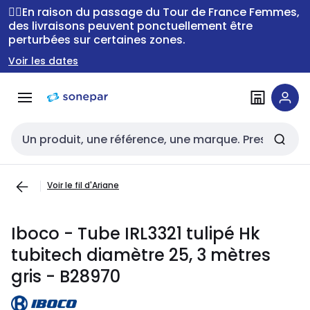
Passer à la
Passer
🚴‍♂️En raison du passage du Tour de France Femmes,
navigation
au
des livraisons peuvent ponctuellement être
perturbées sur certaines zones.
contenu
Voir les dates
Entrée de recherche
Voir le fil d'Ariane
Iboco - Tube IRL3321 tulipé Hk
tubitech diamètre 25, 3 mètres
gris - B28970