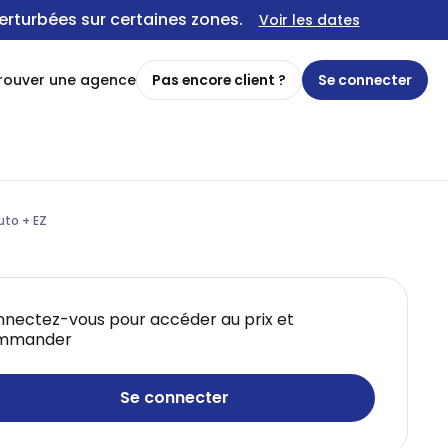
erturbées sur certaines zones.
Voir les dates
rouver une agence
Pas encore client ?
Se connecter
uto + EZ
nectez-vous pour accéder au prix et
mmander
Se connecter