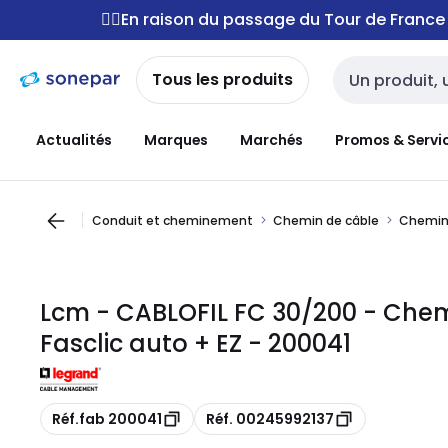
Passer à la
Passer
🚴‍♂️En raison du passage du Tour de Franc
navigation
au
contenu
Tous les produits
Entrée de reche
Actualités
Marques
Marchés
Promos & Servi
Conduit et cheminement
Chemin de câble
Chemin 
Lcm - CABLOFIL FC 30/200 - Chemi
Fasclic auto + EZ - 200041
Copie
Copie
Réf.fab 200041
Réf. 00245992137