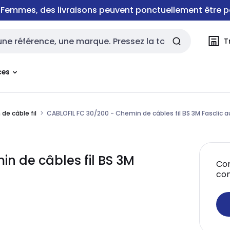
e Femmes, des livraisons peuvent ponctuellement être p
T
rche
ces
de câble fil
CABLOFIL FC 30/200 - Chemin de câbles fil BS 3M Fasclic a
n de câbles fil BS 3M
Con
co