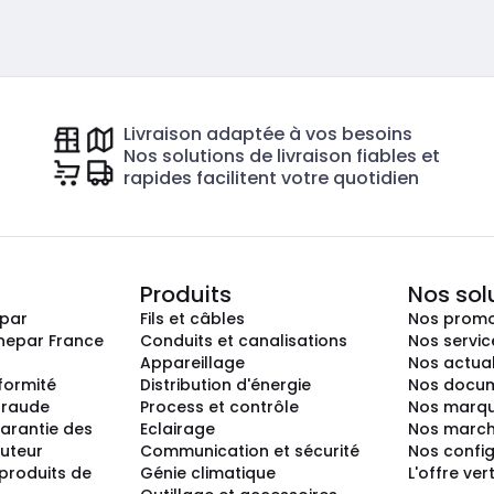
Livraison adaptée à vos besoins
Nos solutions de livraison fiables et
rapides facilitent votre quotidien
Produits
Nos sol
epar
Fils et câbles
Nos promo
nepar France
Conduits et canalisations
Nos servic
Appareillage
Nos actual
nformité
Distribution d'énergie
Nos docum
 fraude
Process et contrôle
Nos marq
arantie des
Eclairage
Nos marc
buteur
Communication et sécurité
Nos confi
produits de
Génie climatique
L'offre ver