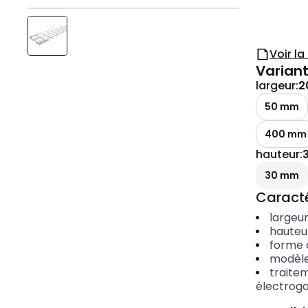
Voir l
Variant
largeur
:
2
50 mm
400 mm
hauteur
:
30 mm
Caracté
largeu
hauteu
forme d
modèl
traite
électroga