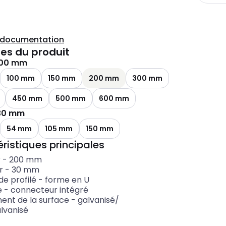
a documentation
es du produit
00 mm
100 mm
150 mm
200 mm
300 mm
450 mm
500 mm
600 mm
30 mm
54 mm
105 mm
150 mm
ristiques principales
r
-
200
mm
r
-
30
mm
e profilé
-
forme en U
e
-
connecteur intégré
ment de la surface
-
galvanisé/
lvanisé