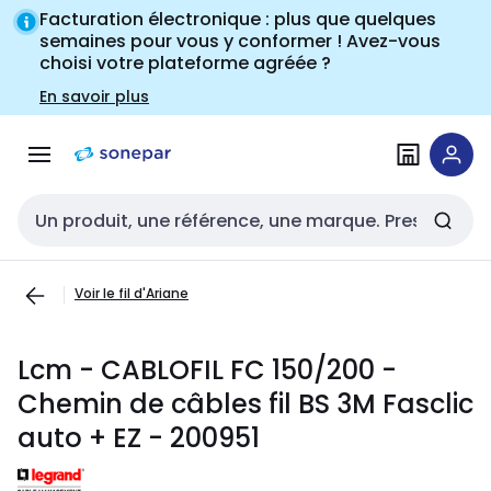
Passer à la
Passer
Facturation électronique : plus que quelques
navigation
au
semaines pour vous y conformer ! Avez-vous
choisi votre plateforme agréée ?
contenu
En savoir plus
Entrée de recherche
Voir le fil d'Ariane
Lcm - CABLOFIL FC 150/200 -
Chemin de câbles fil BS 3M Fasclic
auto + EZ - 200951