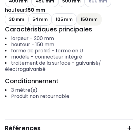
400 mm
450 mm
500 mm
600 mm
hauteur
:
150 mm
30 mm
54 mm
105 mm
150 mm
Caractéristiques principales
largeur
-
200
mm
hauteur
-
150
mm
forme de profilé
-
forme en U
modèle
-
connecteur intégré
traitement de la surface
-
galvanisé/
électrogalvanisé
Conditionnement
3
mètre(s)
Produit non retournable
Références