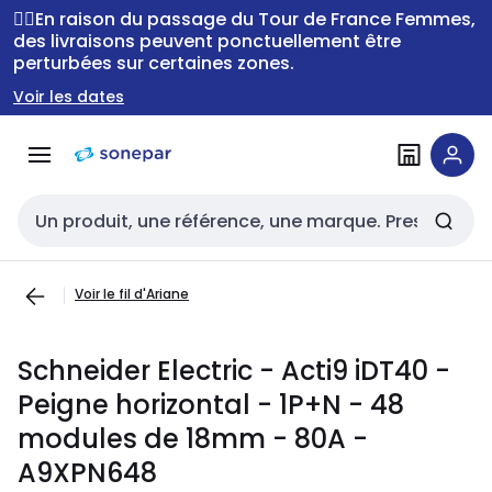
Passer à la
Passer
🚴‍♂️En raison du passage du Tour de France Femmes,
navigation
au
des livraisons peuvent ponctuellement être
perturbées sur certaines zones.
contenu
Voir les dates
Entrée de recherche
Voir le fil d'Ariane
Schneider Electric - Acti9 iDT40 -
Peigne horizontal - 1P+N - 48
modules de 18mm - 80A -
A9XPN648