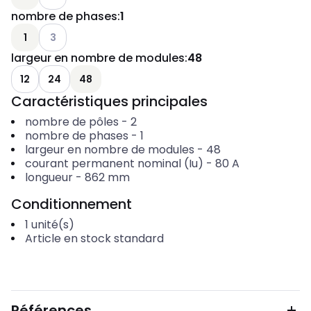
nombre de phases
:
1
Voir les options disponibles
1
3
largeur en nombre de modules
:
48
12
24
48
Caractéristiques principales
nombre de pôles
-
2
nombre de phases
-
1
largeur en nombre de modules
-
48
courant permanent nominal (Iu)
-
80
A
longueur
-
862
mm
Conditionnement
1
unité(s)
Article en stock standard
Références