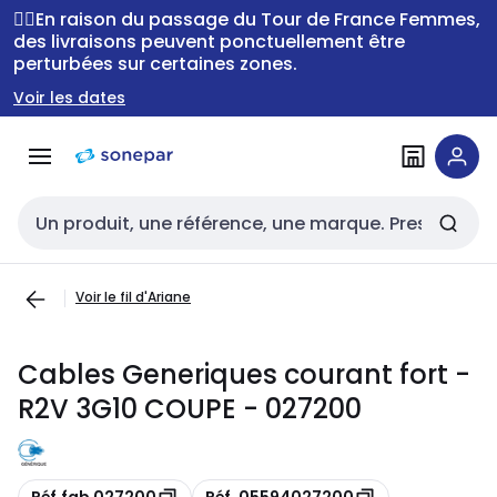
Passer à la
Passer
🚴‍♂️En raison du passage du Tour de France Femmes,
navigation
au
des livraisons peuvent ponctuellement être
perturbées sur certaines zones.
contenu
Voir les dates
Entrée de recherche
Voir le fil d'Ariane
Cables Generiques courant fort -
R2V 3G10 COUPE - 027200
Copie
Copie
Réf.fab 027200
Réf. 05594027200