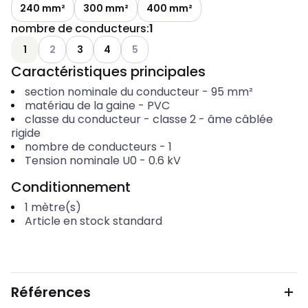
240 mm²
300 mm²
400 mm²
nombre de conducteurs
:
1
Voir les options disponibles
Voir les options disponibles
1
2
3
4
5
Caractéristiques principales
section nominale du conducteur
-
95
mm²
matériau de la gaine
-
PVC
classe du conducteur
-
classe 2 - âme câblée
rigide
nombre de conducteurs
-
1
Tension nominale U0
-
0.6
kV
Conditionnement
1
mètre(s)
Article en stock standard
Références