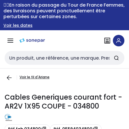
Passer à la
Passer
🚴‍♂️En raison du passage du Tour de France Femmes,
navigation
au
des livraisons peuvent ponctuellement être
perturbées sur certaines zones.
contenu
Voir les dates
Entrée de recherche
Voir le fil d'Ariane
Cables Generiques courant fort -
AR2V 1X95 COUPE - 034800
Copie
Copie
Réf.fab 034800
Réf. 05594034800