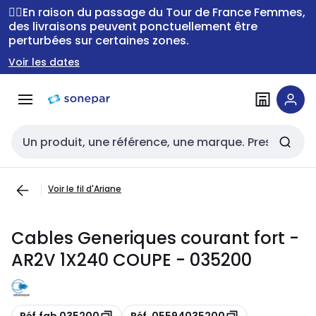
Passer à la
Passer
🚴‍♂️En raison du passage du Tour de France Femmes,
navigation
au
des livraisons peuvent ponctuellement être
perturbées sur certaines zones.
contenu
Voir les dates
Entrée de recherche
Voir le fil d'Ariane
Cables Generiques courant fort -
AR2V 1X240 COUPE - 035200
Copie
Copie
Réf.fab 035200
Réf. 05594035200