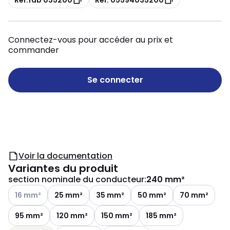
Connectez-vous pour accéder au prix et
commander
Se connecter
Voir la documentation
Variantes du produit
section nominale du conducteur
:
240 mm²
Voir les options disponibles
16 mm²
25 mm²
35 mm²
50 mm²
70 mm²
95 mm²
120 mm²
150 mm²
185 mm²