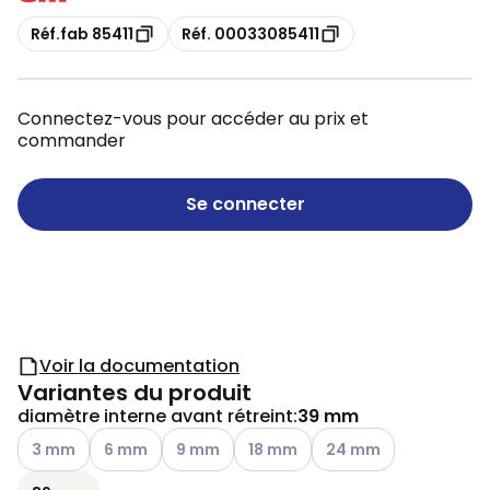
Copie
Copie
Réf.fab 85411
Réf. 00033085411
Connectez-vous pour accéder au prix et
commander
Se connecter
Voir la documentation
Variantes du produit
diamètre interne avant rétreint
:
39 mm
Voir les options disponibles
Voir les options disponibles
Voir les options disponibles
Voir les options disponibles
Voir les options disponi
3 mm
6 mm
9 mm
18 mm
24 mm