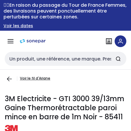
Passer à la
Passer
🚴‍♂️En raison du passage du Tour de France Femmes,
navigation
au
des livraisons peuvent ponctuellement être
perturbées sur certaines zones.
contenu
Voir les dates
Entrée de recherche
Voir le fil d'Ariane
3M Electricite - GTI 3000 39/13mm
Gaine Thermorétractable paroi
mince en barre de 1m Noir - 85411