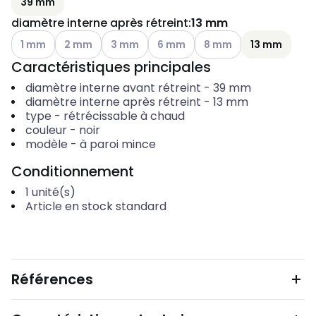
39 mm
diamètre interne après rétreint
:
13 mm
Voir les options disponibles
Voir les options disponibles
Voir les options disponibles
Voir les options disponibles
Voir les options disponib
1 mm
2 mm
3 mm
6 mm
8 mm
13 mm
Caractéristiques principales
diamètre interne avant rétreint
-
39
mm
diamètre interne après rétreint
-
13
mm
type
-
rétrécissable à chaud
couleur
-
noir
modèle
-
à paroi mince
Conditionnement
1
unité(s)
Article en stock standard
Références