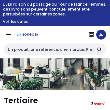
Passer à la
Passer
🚴‍♂️En raison du passage du Tour de France Femmes,
navigation
au
des livraisons peuvent ponctuellement être
perturbées sur certaines zones.
contenu
Voir les dates
Entrée de recherche
Tertiaire