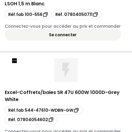
LSOH 1,5 m Blanc
Copie
Copie
Réf.fab
100-556
Réf.
07804050711
Connectez-vous pour accéder au prix et commander
Se connecter
Excel
-
Coffrets/baies SR 47U 600W 1000D-Grey
White
Copie
Réf.fab
544-47610-WDBN-GW
Copie
Réf.
07804054602
Connectez-vous pour accéder au prix et commander