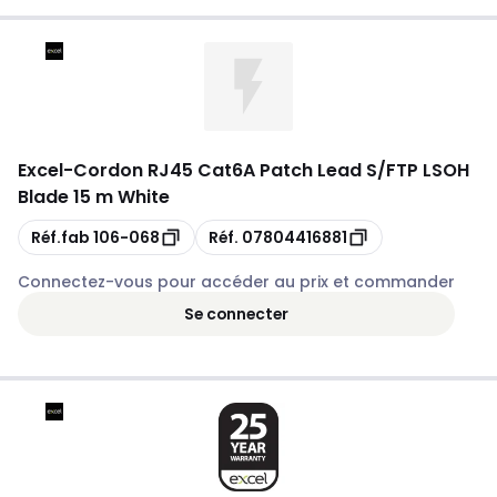
Excel
-
Cordon RJ45 Cat6A Patch Lead S/FTP LSOH
Blade 15 m White
Copie
Copie
Réf.fab
106-068
Réf.
07804416881
Connectez-vous pour accéder au prix et commander
Se connecter