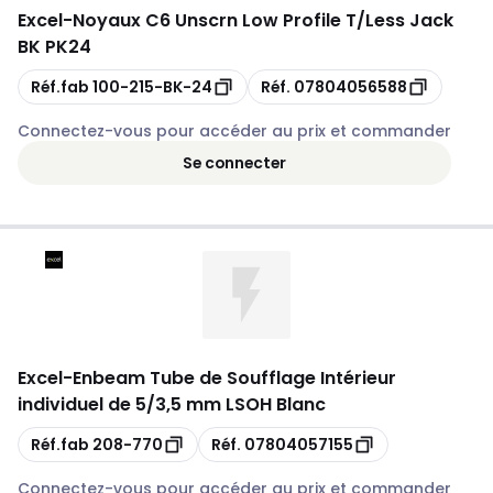
Excel
-
Noyaux C6 Unscrn Low Profile T/Less Jack
BK PK24
Copie
Copie
Réf.fab
100-215-BK-24
Réf.
07804056588
Connectez-vous pour accéder au prix et commander
Se connecter
Excel
-
Enbeam Tube de Soufflage Intérieur
individuel de 5/3,5 mm LSOH Blanc
Copie
Copie
Réf.fab
208-770
Réf.
07804057155
Connectez-vous pour accéder au prix et commander