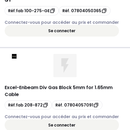
GY
Copie
Copie
Réf.fab
100-275-GE
Réf.
07804050365
Connectez-vous pour accéder au prix et commander
Se connecter
Excel
-
Enbeam Div Gas Block 5mm for 1.65mm
Cable
Copie
Copie
Réf.fab
208-872
Réf.
07804057091
Connectez-vous pour accéder au prix et commander
Se connecter