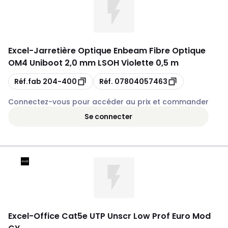
Excel
-
Jarretière Optique Enbeam Fibre Optique
OM4 Uniboot 2,0 mm LSOH Violette 0,5 m
Copie
Copie
Réf.fab
204-400
Réf.
07804057463
Connectez-vous pour accéder au prix et commander
Se connecter
Excel
-
Office Cat5e UTP Unscr Low Prof Euro Mod