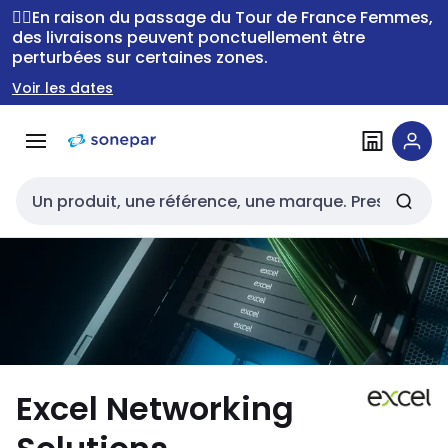
Passer à la
Passer
🚴‍♂️En raison du passage du Tour de France Femmes,
navigation
au
des livraisons peuvent ponctuellement être
perturbées sur certaines zones.
contenu
Voir les dates
Entrée de recherche
Excel Networking