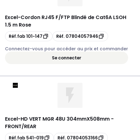
Excel
-
Cordon RJ45 F/FTP Blindé de Cat6A LSOH
1.5 m Rose
Copie
Copie
Réf.fab
101-147
Réf.
07804057946
Connectez-vous pour accéder au prix et commander
Se connecter
Excel
-
HD VERT MGR 48U 304mmX508mm -
FRONT/REAR
Copie
Copie
Réf.fab
541-019
Réf.
07804053166