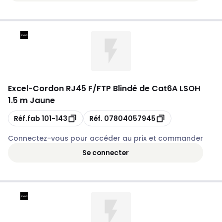
Excel
-
Cordon RJ45 F/FTP Blindé de Cat6A LSOH
1.5 m Jaune
Copie
Copie
Réf.fab
101-143
Réf.
07804057945
Connectez-vous pour accéder au prix et commander
Se connecter