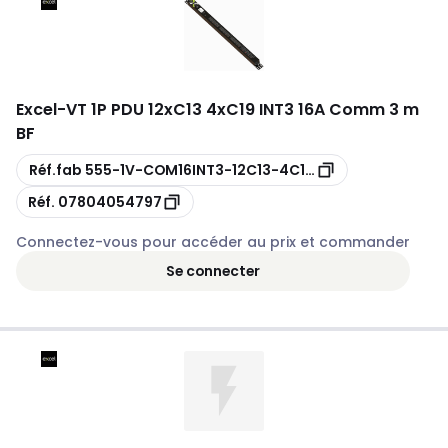
Excel
-
VT 1P PDU 12xC13 4xC19 INT3 16A Comm 3 m
BF
Copie
Réf.fab
555-1V-COM16INT3-12C13-4C19-3B
Copie
Réf.
07804054797
Connectez-vous pour accéder au prix et commander
Se connecter