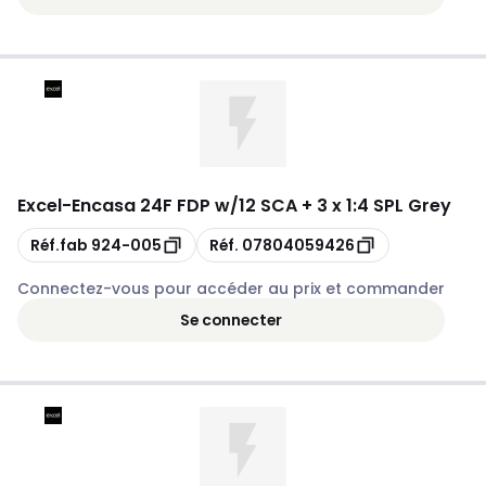
Excel
-
Encasa 24F FDP w/12 SCA + 3 x 1:4 SPL Grey
Copie
Copie
Réf.fab
924-005
Réf.
07804059426
Connectez-vous pour accéder au prix et commander
Se connecter