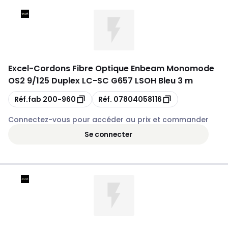
Excel
-
Cordons Fibre Optique Enbeam Monomode
OS2 9/125 Duplex LC-SC G657 LSOH Bleu 3 m
Copie
Copie
Réf.fab
200-960
Réf.
07804058116
Connectez-vous pour accéder au prix et commander
Se connecter