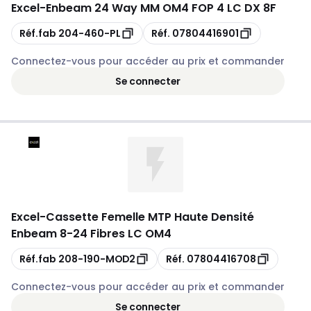
Excel
-
Enbeam 24 Way MM OM4 FOP 4 LC DX 8F
Copie
Copie
Réf.fab
204-460-PL
Réf.
07804416901
Connectez-vous pour accéder au prix et commander
Se connecter
Excel
-
Cassette Femelle MTP Haute Densité
Enbeam 8-24 Fibres LC OM4
Copie
Copie
Réf.fab
208-190-MOD2
Réf.
07804416708
Connectez-vous pour accéder au prix et commander
Se connecter