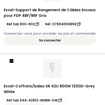
Excel
-
Support de Rangement de Câbles Encasa
pour FDP 48F/96F Gris
Copie
Copie
Réf.fab
900-902
Réf.
07804059859
Connectez-vous pour accéder au prix et commander
Se connecter
Excel
-
Coffrets/baies SR 42U 800W 1200D-Grey
White
Copie
Réf.fab
544-42812-WDBR-GW