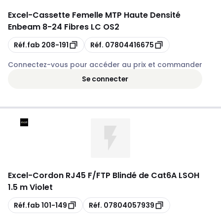
Excel
-
Cassette Femelle MTP Haute Densité
Enbeam 8-24 Fibres LC OS2
Copie
Copie
Réf.fab
208-191
Réf.
07804416675
Connectez-vous pour accéder au prix et commander
Se connecter
Excel
-
Cordon RJ45 F/FTP Blindé de Cat6A LSOH
1.5 m Violet
Copie
Copie
Réf.fab
101-149
Réf.
07804057939