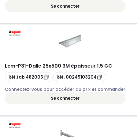
Se connecter
Lcm
-
P31-Dalle 25x500 3M épaisseur 1.5 GC
Copie
Copie
Réf.fab
482005
Réf.
00245103204
Connectez-vous pour accéder au prix et commander
Se connecter