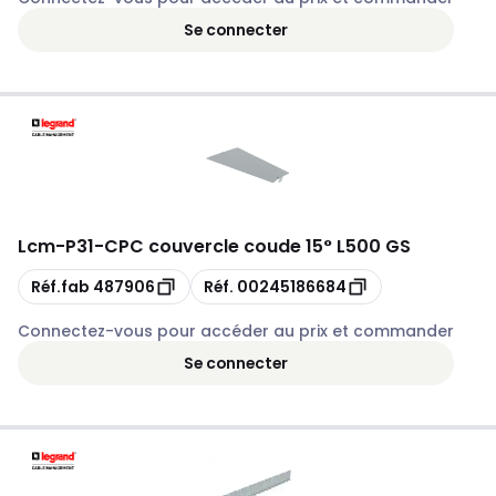
Se connecter
Lcm
-
P31-CPC couvercle coude 15° L500 GS
Copie
Copie
Réf.fab
487906
Réf.
00245186684
Connectez-vous pour accéder au prix et commander
Se connecter