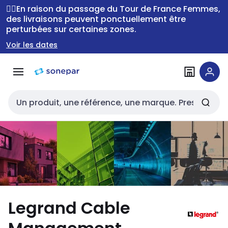
Passer à la
Passer
🚴‍♂️En raison du passage du Tour de France Femmes,
navigation
au
des livraisons peuvent ponctuellement être
perturbées sur certaines zones.
contenu
Voir les dates
Entrée de recherche
Legrand Cable