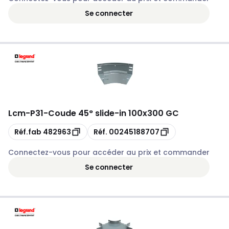
Se connecter
Lcm
-
P31-Coude 45° slide-in 100x300 GC
Copie
Copie
Réf.fab
482963
Réf.
00245188707
Connectez-vous pour accéder au prix et commander
Se connecter