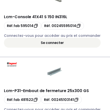
Lcm
-
Console 41X41 S 150 IN316L
Copie
Copie
Réf.fab
595014
Réf.
00245595014
Connectez-vous pour accéder au prix et commander
Se connecter
Lcm
-
P31-Embout de fermeture 25x300 GS
Copie
Copie
Réf.fab
481522
Réf.
00245103141
Connectez-vous pour accéder au prix et commander