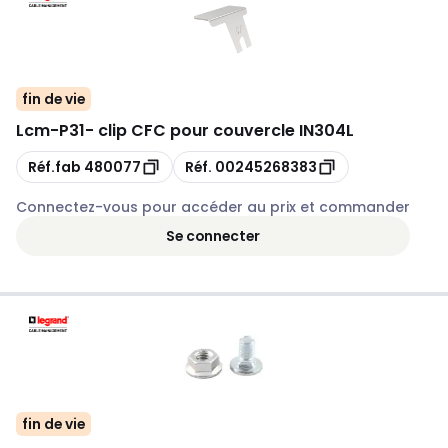
fin de vie
Lcm
-
P31- clip CFC pour couvercle IN304L
Copie
Copie
Réf.fab
480077
Réf.
00245268383
Connectez-vous pour accéder au prix et commander
Se connecter
fin de vie