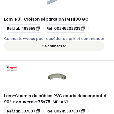
Lcm
-
P31-Cloison séparation 1M H100 GC
Copie
Copie
Réf.fab
483658
Réf.
00245202823
Connectez-vous pour accéder au prix et commander
Se connecter
Lcm
-
Chemin de câbles PVC coude descendant à
90° + couvercle 75x75 ISIPLAST
Copie
Copie
Réf.fab
637807
Réf.
00245637807