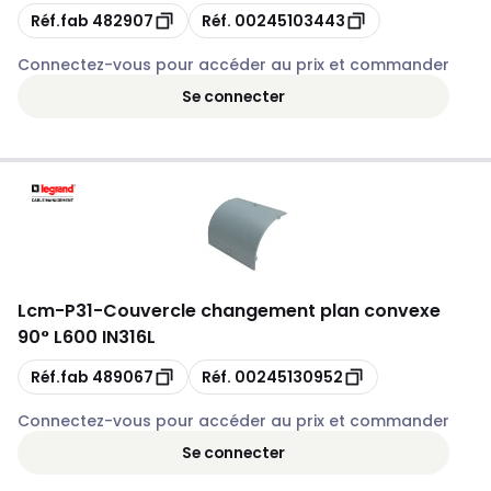
Copie
Copie
Réf.fab
482907
Réf.
00245103443
Connectez-vous pour accéder au prix et commander
Se connecter
Lcm
-
P31-Couvercle changement plan convexe
90° L600 IN316L
Copie
Copie
Réf.fab
489067
Réf.
00245130952
Connectez-vous pour accéder au prix et commander
Se connecter