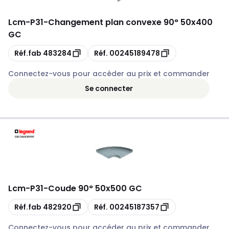
Lcm
-
P31-Changement plan convexe 90° 50x400
GC
Copie
Copie
Réf.fab
483284
Réf.
00245189478
Connectez-vous pour accéder au prix et commander
Se connecter
Lcm
-
P31-Coude 90° 50x500 GC
Copie
Copie
Réf.fab
482920
Réf.
00245187357
Connectez-vous pour accéder au prix et commander