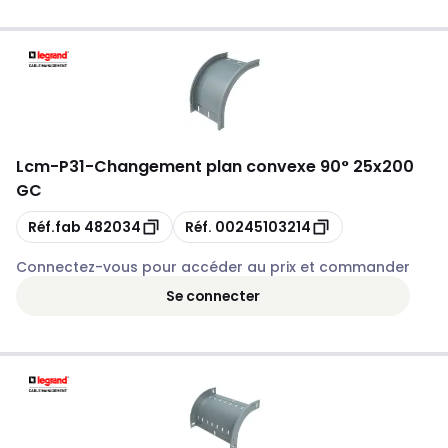
Lcm
-
P31-Changement plan convexe 90° 25x200
GC
Copie
Copie
Réf.fab
482034
Réf.
00245103214
Connectez-vous pour accéder au prix et commander
Se connecter