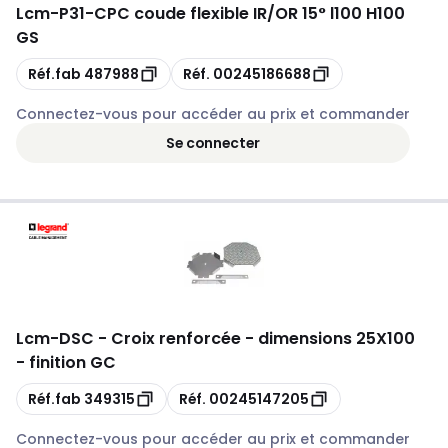
Lcm
-
P31-CPC coude flexible IR/OR 15° l100 H100
GS
Copie
Copie
Réf.fab
487988
Réf.
00245186688
Connectez-vous pour accéder au prix et commander
Se connecter
Lcm
-
DSC - Croix renforcée - dimensions 25X100
- finition GC
Copie
Copie
Réf.fab
349315
Réf.
00245147205
Connectez-vous pour accéder au prix et commander