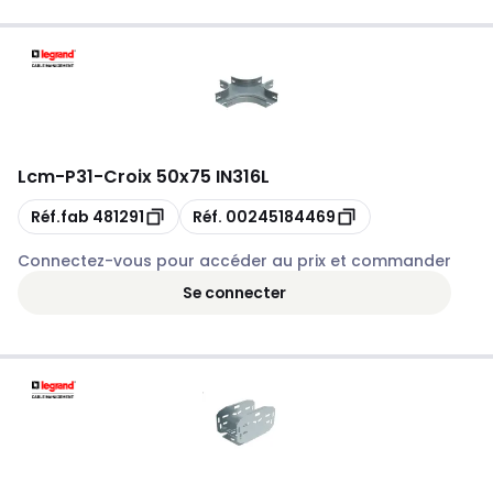
Lcm
-
P31-Croix 50x75 IN316L
Copie
Copie
Réf.fab
481291
Réf.
00245184469
Connectez-vous pour accéder au prix et commander
Se connecter