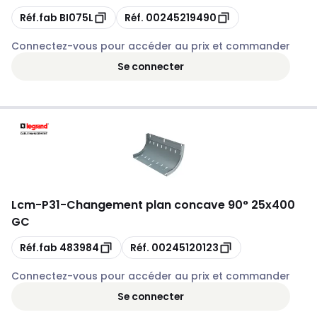
Copie
Copie
Réf.fab
BI075L
Réf.
00245219490
Connectez-vous pour accéder au prix et commander
Se connecter
Lcm
-
P31-Changement plan concave 90° 25x400
GC
Copie
Copie
Réf.fab
483984
Réf.
00245120123
Connectez-vous pour accéder au prix et commander
Se connecter