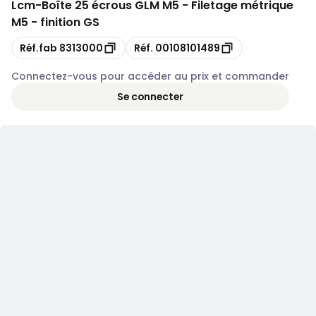
Lcm
-
Boîte 25 écrous GLM M5 - Filetage métrique
M5 - finition GS
Copie
Copie
Réf.fab
8313000
Réf.
00108101489
Connectez-vous pour accéder au prix et commander
Se connecter