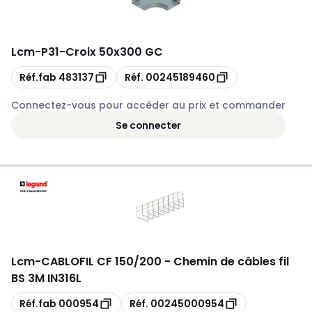
Lcm
-
P31-Croix 50x300 GC
Copie
Copie
Réf.fab
483137
Réf.
00245189460
Connectez-vous pour accéder au prix et commander
Se connecter
Lcm
-
CABLOFIL CF 150/200 - Chemin de câbles fil
BS 3M IN316L
Copie
Copie
Réf.fab
000954
Réf.
00245000954