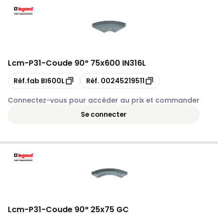
Lcm
-
P31-Coude 90° 75x600 IN316L
Copie
Copie
Réf.fab
BI600L
Réf.
00245219511
Connectez-vous pour accéder au prix et commander
Se connecter
Lcm
-
P31-Coude 90° 25x75 GC