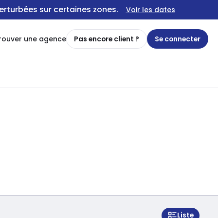
erturbées sur certaines zones.
Voir les dates
rouver une agence
Pas encore client ?
Se connecter
Liste