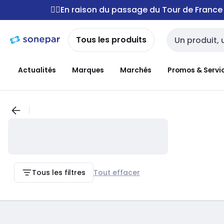
Passer à la
Passer
🚴‍♂️En raison du passage du Tour de Franc
navigation
au
contenu
Tous les produits
Entrée de reche
Actualités
Marques
Marchés
Promos & Servi
Tous les filtres
Tout effacer