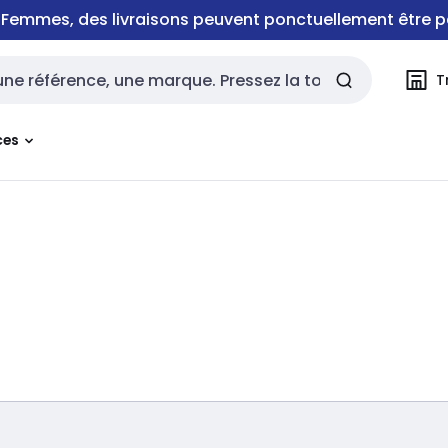
e Femmes, des livraisons peuvent ponctuellement être p
T
rche
ces