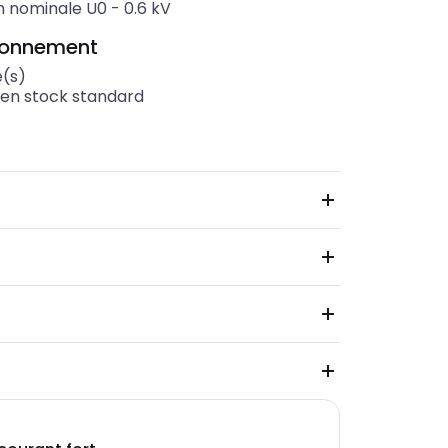
n nominale U0
-
0.6
kV
ionnement
(s)
 en stock standard