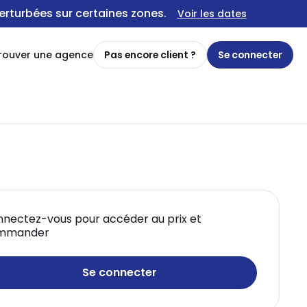
erturbées sur certaines zones.
Voir les dates
rouver une agence
Pas encore client ?
Se connecter
nectez-vous pour accéder au prix et
mmander
Se connecter