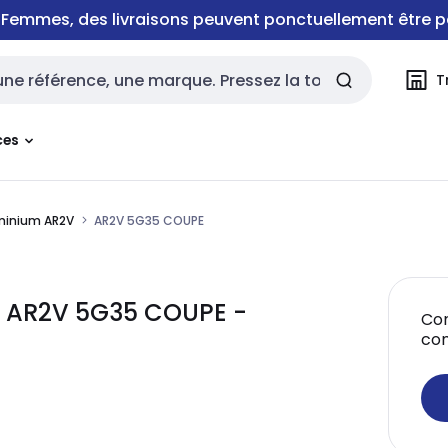
e Femmes, des livraisons peuvent ponctuellement être p
T
rche
ces
uminium AR2V
AR2V 5G35 COUPE
- AR2V 5G35 COUPE -
Con
co