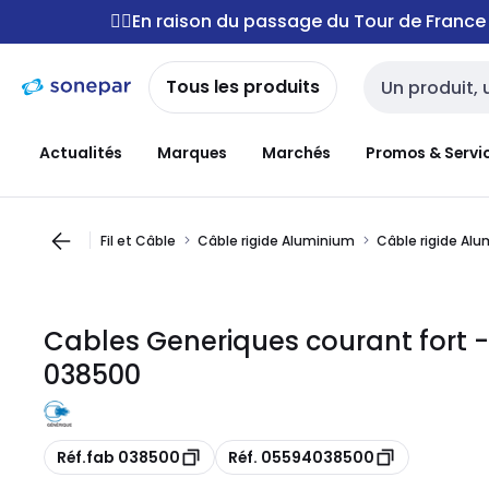
Passer à la
Passer
🚴‍♂️En raison du passage du Tour de Franc
navigation
au
contenu
Tous les produits
Entrée de reche
Actualités
Marques
Marchés
Promos & Servi
Fil et Câble
Câble rigide Aluminium
Câble rigide Al
Cables Generiques courant fort 
038500
Copie
Copie
Réf.fab 038500
Réf. 05594038500