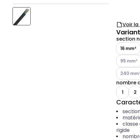
Voir l
Variant
section 
16 mm²
Voir les op
95 mm²
Voir les op
240 mm
nombre d
1
2
Caracté
sectio
matéri
classe
rigide
nombre