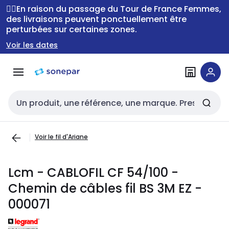
Passer à la
Passer
🚴‍♂️En raison du passage du Tour de France Femmes,
navigation
au
des livraisons peuvent ponctuellement être
perturbées sur certaines zones.
contenu
Voir les dates
Entrée de recherche
Voir le fil d'Ariane
Lcm - CABLOFIL CF 54/100 -
Chemin de câbles fil BS 3M EZ -
000071