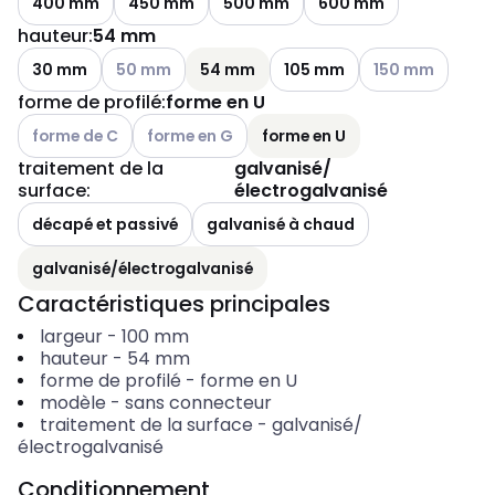
400 mm
450 mm
500 mm
600 mm
hauteur
:
54 mm
Voir les options disponibles
Voir les options d
30 mm
50 mm
54 mm
105 mm
150 mm
forme de profilé
:
forme en U
Voir les options disponibles
Voir les options disponibles
forme de C
forme en G
forme en U
traitement de la
galvanisé/
surface
:
électrogalvanisé
décapé et passivé
galvanisé à chaud
galvanisé/électrogalvanisé
Caractéristiques principales
largeur
-
100
mm
hauteur
-
54
mm
forme de profilé
-
forme en U
modèle
-
sans connecteur
traitement de la surface
-
galvanisé/
électrogalvanisé
Conditionnement