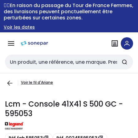
Passer à la
Passer
🚴‍♂️En raison du passage du Tour de France Femmes,
navigation
au
des livraisons peuvent ponctuellement être
perturbées sur certaines zones.
contenu
Voir les dates
Entrée de recherche
Voir le fil d'Ariane
Lcm - Console 41X41 S 500 GC -
595053
Copie
Copie
Réf.fab 595053
Réf. 00245595053