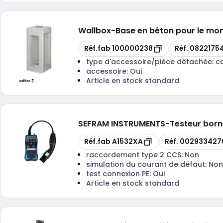
Wallbox
-
Base en béton pour le mon
Copie
Copie
Réf.fab
100000238
Réf.
0822175
type d'accessoire/pièce détachée:
c
accessoire:
Oui
Article en stock standard
SEFRAM INSTRUMENTS
-
Testeur born
Copie
Copie
Réf.fab
A1532XA
Réf.
002933427
raccordement type 2 CCS:
Non
simulation du courant de défaut:
Non
test connexion PE:
Oui
Article en stock standard