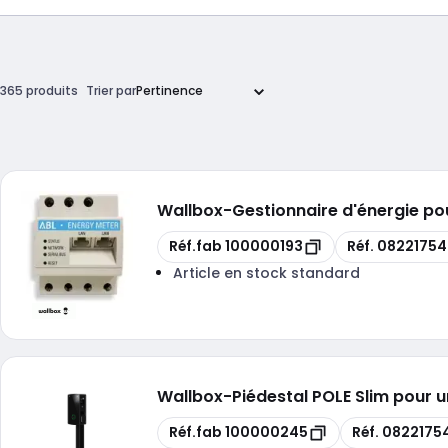
365 produits
Trier par
Wallbox
-
Gestionnaire d'énergie po
Copie
Copie
Réf.fab
100000193
Réf.
0822175
Article en stock standard
Wallbox
-
Piédestal POLE Slim pour 
Copie
Copie
Réf.fab
100000245
Réf.
0822175