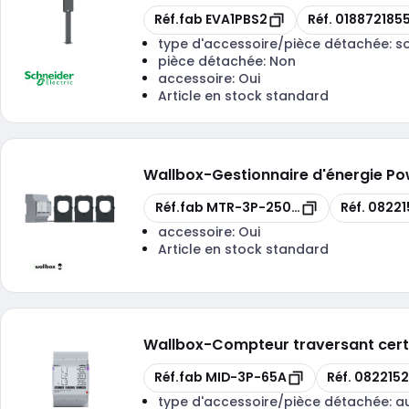
Copie
Copie
Réf.fab
EVA1PBS2
Réf.
018872185
type d'accessoire/pièce détachée:
s
pièce détachée:
Non
accessoire:
Oui
Article en stock standard
Wallbox
-
Gestionnaire d'énergie Po
Copie
Copie
Réf.fab
MTR-3P-250A-CLP
Réf.
08221
accessoire:
Oui
Article en stock standard
Wallbox
-
Compteur traversant certif
Copie
Copie
Réf.fab
MID-3P-65A
Réf.
082215
type d'accessoire/pièce détachée:
a