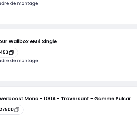
adre de montage
our Wallbox eM4 Single
4453
adre de montage
owerboost Mono - 100A - Traversant - Gamme Pulsar
527800