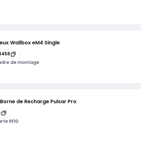
deux Wallbox eM4 Single
4458
adre de montage
r Borne de Recharge Pulsar Pro
6
rte RFID