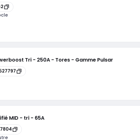
52
ocle
werboost Tri - 250A - Tores - Gamme Pulsar
527797
ié MID - tri - 65A
27804
utre