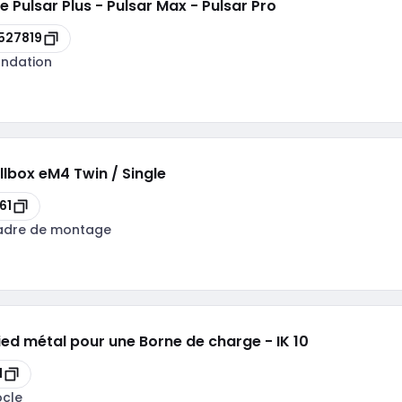
le Pulsar Plus - Pulsar Max - Pulsar Pro
527819
ondation
lbox eM4 Twin / Single
61
adre de montage
Pied métal pour une Borne de charge - IK 10
1
ocle