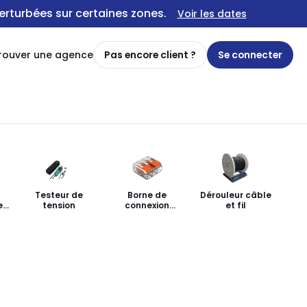
erturbées sur certaines zones.
Voir les dates
rouver une agence
Pas encore client ?
Se connecter
Testeur de
Borne de
Dérouleur câble
e
tension
connexion
et fil
automatique