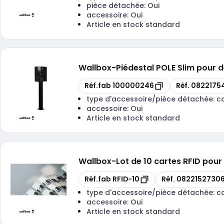
pièce détachée:
Oui
accessoire:
Oui
Article en stock standard
Wallbox
-
Piédestal POLE Slim pour 
Copie
Copie
Réf.fab
100000246
Réf.
0822175
type d'accessoire/pièce détachée:
c
accessoire:
Oui
Article en stock standard
Wallbox
-
Lot de 10 cartes RFID pou
Copie
Copie
Réf.fab
RFID-10
Réf.
0822152730
type d'accessoire/pièce détachée:
ca
accessoire:
Oui
Article en stock standard