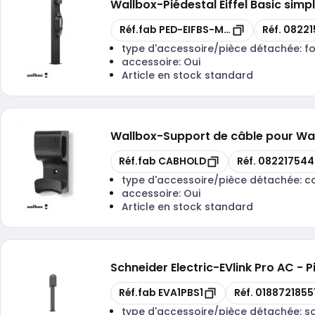
Wallbox
-
Piédestal Eiffel Basic simp
Copie
Copie
Réf.fab
PED-EIFBS-MONO
Réf.
08221
type d'accessoire/pièce détachée:
f
accessoire:
Oui
Article en stock standard
Wallbox
-
Support de câble pour Wal
Copie
Copie
Réf.fab
CABHOLD
Réf.
082217544
type d'accessoire/pièce détachée:
c
accessoire:
Oui
Article en stock standard
Schneider Electric
-
EVlink Pro AC - 
Copie
Copie
Réf.fab
EVA1PBS1
Réf.
0188721855
type d'accessoire/pièce détachée:
s