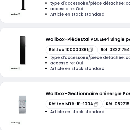
type d'accessoire/pièce détachée:
c
accessoire:
Oui
Article en stock standard
Wallbox
-
Piédestal POLEM4 Single p
Copie
Copie
Réf.fab
100000361
Réf.
0822175
type d'accessoire/pièce détachée:
c
accessoire:
Oui
Article en stock standard
Wallbox
-
Gestionnaire d'énergie P
Copie
Copie
Réf.fab
MTR-1P-100A
Réf.
08221
Article en stock standard