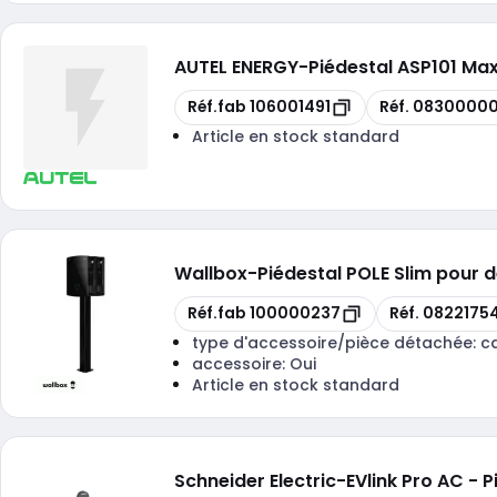
AUTEL ENERGY
-
Piédestal ASP101 Max
Copie
Copie
Réf.fab
106001491
Réf.
08300000
Article en stock standard
Wallbox
-
Piédestal POLE Slim pour 
Copie
Copie
Réf.fab
100000237
Réf.
0822175
type d'accessoire/pièce détachée:
c
accessoire:
Oui
Article en stock standard
Schneider Electric
-
EVlink Pro AC - 