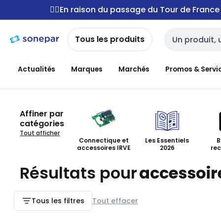
Passer à la
Passer
🚴‍♂️En raison du passage du Tour de Franc
navigation
au
contenu
Tous les produits
Entrée de reche
Actualités
Marques
Marchés
Promos & Servi
Affiner par
catégories
Tout afficher
Connectique et
Les Essentiels
B
accessoires IRVE
2026
re
Résultats pour
accessoir
Tous les filtres
Tout effacer