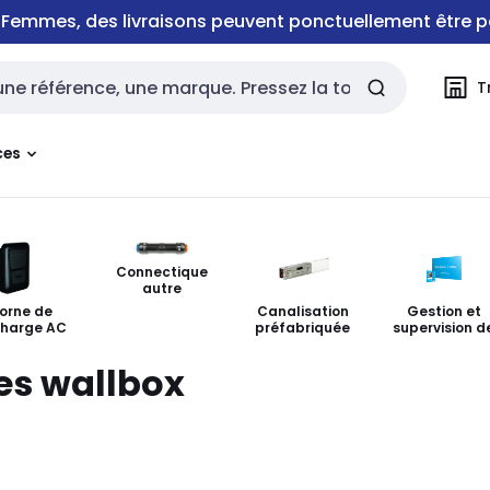
e Femmes, des livraisons peuvent ponctuellement être p
T
rche
ces
Connectique
autre
orne de
Canalisation
Gestion et
charge AC
préfabriquée
supervision d
charge
es wallbox