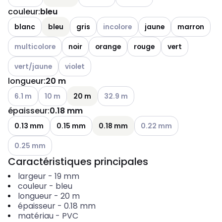
couleur
:
bleu
Voir les options disponibles
blanc
bleu
gris
incolore
jaune
marron
Voir les options disponibles
multicolore
noir
orange
rouge
vert
Voir les options disponibles
Voir les options disponibles
vert/jaune
violet
longueur
:
20 m
Voir les options disponibles
Voir les options disponibles
Voir les options disponibles
6.1 m
10 m
20 m
32.9 m
épaisseur
:
0.18 mm
Voir les options disponibl
0.13 mm
0.15 mm
0.18 mm
0.22 mm
Voir les options disponibles
0.25 mm
Caractéristiques principales
largeur
-
19
mm
couleur
-
bleu
longueur
-
20
m
épaisseur
-
0.18
mm
matériau
-
PVC