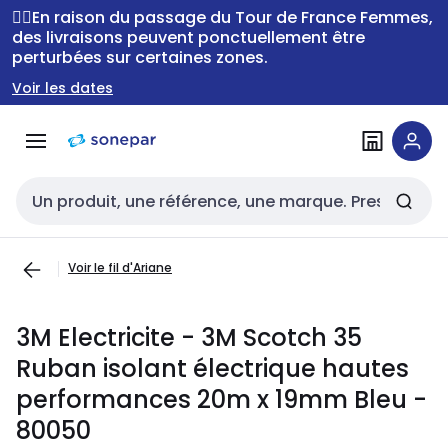
Passer à la
Passer
🚴‍♂️En raison du passage du Tour de France Femmes,
navigation
au
des livraisons peuvent ponctuellement être
perturbées sur certaines zones.
contenu
Voir les dates
Entrée de recherche
Voir le fil d'Ariane
3M Electricite - 3M Scotch 35
Ruban isolant électrique hautes
performances 20m x 19mm Bleu -
80050