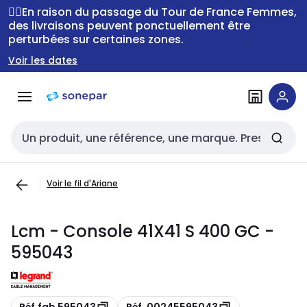
Passer à la
Passer
🚴‍♂️En raison du passage du Tour de France Femmes,
navigation
au
des livraisons peuvent ponctuellement être
perturbées sur certaines zones.
contenu
Voir les dates
Entrée de recherche
Voir le fil d'Ariane
Lcm - Console 41X41 S 400 GC -
595043
Copie
Copie
Réf.fab 595043
Réf. 00245595043