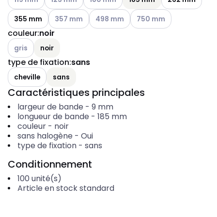
Voir les options disponibles
Voir les options disponibles
Voir les options disponibl
355 mm
357 mm
498 mm
750 mm
couleur
:
noir
Voir les options disponibles
gris
noir
type de fixation
:
sans
cheville
sans
Caractéristiques principales
largeur de bande
-
9
mm
longueur de bande
-
185
mm
couleur
-
noir
sans halogène
-
Oui
type de fixation
-
sans
Conditionnement
100
unité(s)
Article en stock standard