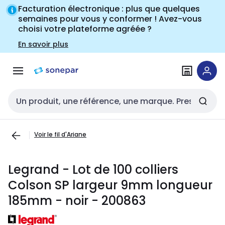
Passer à la
Passer
Facturation électronique : plus que quelques
navigation
au
semaines pour vous y conformer ! Avez-vous
choisi votre plateforme agréée ?
contenu
En savoir plus
Entrée de recherche
Voir le fil d'Ariane
Legrand - Lot de 100 colliers
Colson SP largeur 9mm longueur
185mm - noir - 200863