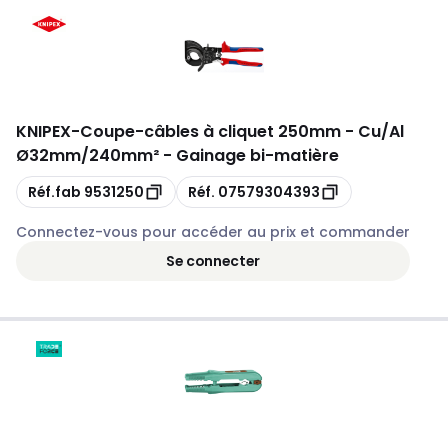
KNIPEX
-
Coupe-câbles à cliquet 250mm - Cu/Al
Ø32mm/240mm² - Gainage bi-matière
Copie
Copie
Réf.fab
9531250
Réf.
07579304393
Connectez-vous pour accéder au prix et commander
Se connecter