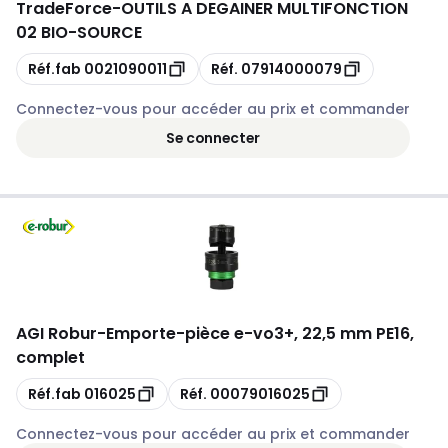
TradeForce
-
OUTILS A DEGAINER MULTIFONCTION
02 BIO-SOURCE
Copie
Copie
Réf.fab
0021090011
Réf.
07914000079
Connectez-vous pour accéder au prix et commander
Se connecter
AGI Robur
-
Emporte-pièce e-vo3+, 22,5 mm PE16,
complet
Copie
Copie
Réf.fab
016025
Réf.
00079016025
Connectez-vous pour accéder au prix et commander