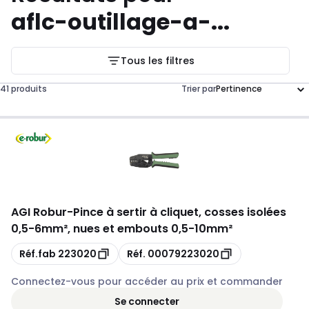
aflc-outillage-a-...
Tous les filtres
41 produits
Trier par
AGI Robur
-
Pince à sertir à cliquet, cosses isolées
0,5-6mm², nues et embouts 0,5-10mm²
Copie
Copie
Réf.fab
223020
Réf.
00079223020
Connectez-vous pour accéder au prix et commander
Se connecter