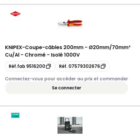
KNIPEX
-
Coupe-câbles 200mm - Ø20mm/70mm²
Cu/Al - Chromé - Isolé 1000V
Copie
Copie
Réf.fab
9516200
Réf.
07579302676
Connectez-vous pour accéder au prix et commander
Se connecter