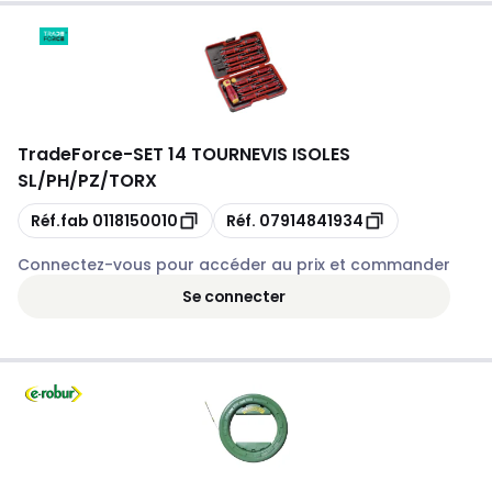
TradeForce
-
SET 14 TOURNEVIS ISOLES
SL/PH/PZ/TORX
Copie
Copie
Réf.fab
0118150010
Réf.
07914841934
Connectez-vous pour accéder au prix et commander
Se connecter