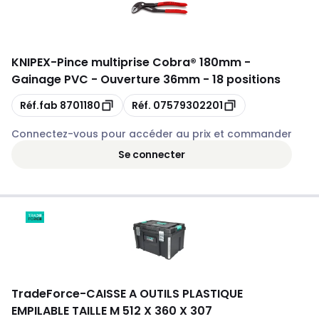
KNIPEX
-
Pince multiprise Cobra® 180mm -
Gainage PVC - Ouverture 36mm - 18 positions
Copie
Copie
Réf.fab
8701180
Réf.
07579302201
Connectez-vous pour accéder au prix et commander
Se connecter
TradeForce
-
CAISSE A OUTILS PLASTIQUE
EMPILABLE TAILLE M 512 X 360 X 307