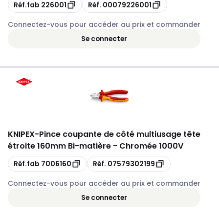
Copie
Copie
Réf.fab
226001
Réf.
00079226001
Connectez-vous pour accéder au prix et commander
Se connecter
KNIPEX
-
Pince coupante de côté multiusage tête
étroite 160mm Bi-matière - Chromée 1000V
Copie
Copie
Réf.fab
7006160
Réf.
07579302199
Connectez-vous pour accéder au prix et commander
Se connecter