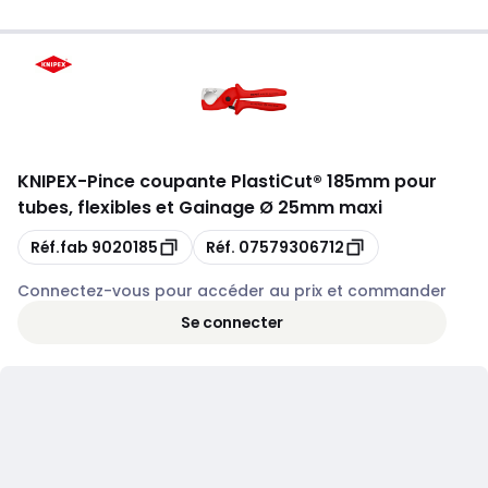
KNIPEX
-
Pince coupante PlastiCut® 185mm pour
tubes, flexibles et Gainage Ø 25mm maxi
Copie
Copie
Réf.fab
9020185
Réf.
07579306712
Connectez-vous pour accéder au prix et commander
Se connecter