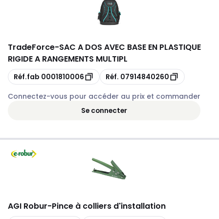
TradeForce
-
SAC A DOS AVEC BASE EN PLASTIQUE
RIGIDE A RANGEMENTS MULTIPL
Copie
Copie
Réf.fab
0001810006
Réf.
07914840260
Connectez-vous pour accéder au prix et commander
Se connecter
AGI Robur
-
Pince à colliers d'installation