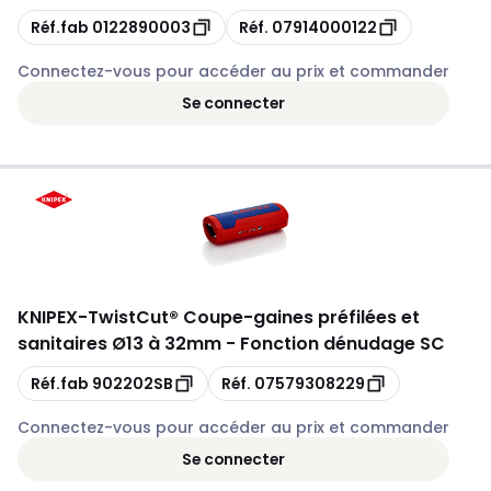
Copie
Copie
Réf.fab
0122890003
Réf.
07914000122
Connectez-vous pour accéder au prix et commander
Se connecter
KNIPEX
-
TwistCut® Coupe-gaines préfilées et
sanitaires Ø13 à 32mm - Fonction dénudage SC
Copie
Copie
Réf.fab
902202SB
Réf.
07579308229
Connectez-vous pour accéder au prix et commander
Se connecter