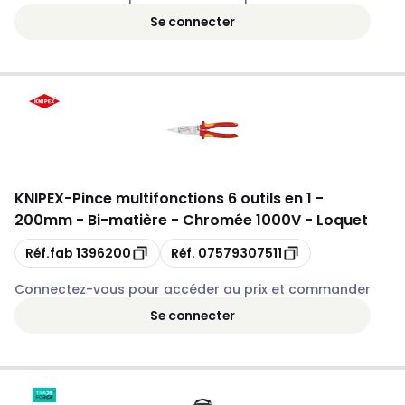
Se connecter
KNIPEX
-
Pince multifonctions 6 outils en 1 -
200mm - Bi-matière - Chromée 1000V - Loquet
Copie
Copie
Réf.fab
1396200
Réf.
07579307511
Connectez-vous pour accéder au prix et commander
Se connecter