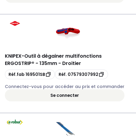
KNIPEX
-
Outil à dégainer multifonctions
ERGOSTRIP® - 135mm - Droitier
Copie
Copie
Réf.fab
169501SB
Réf.
07579307992
Connectez-vous pour accéder au prix et commander
Se connecter