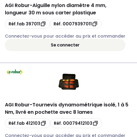
AGI Robur
-
Aiguille nylon diamètre 4 mm,
longueur 30 m sous carter plastique
Copie
Copie
Réf.fab
397011
Réf.
00079397011
Connectez-vous pour accéder au prix et commander
Se connecter
AGI Robur
-
Tournevis dynamométrique isolé, 1 à 5
Nm, livré en pochette avec 8 lames
Copie
Copie
Réf.fab
412103
Réf.
00079412103
Connectez-vous pour accéder au prix et commander