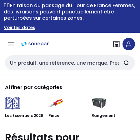
Passer à la
Passer
🚴‍♂️En raison du passage du Tour de France Femmes,
navigation
au
des livraisons peuvent ponctuellement être
perturbées sur certaines zones.
contenu
Voir les dates
Entrée de recherche
Affiner par catégories
Ou
au
Les Essentiels 2026
Pince
Rangement
Résultats pour