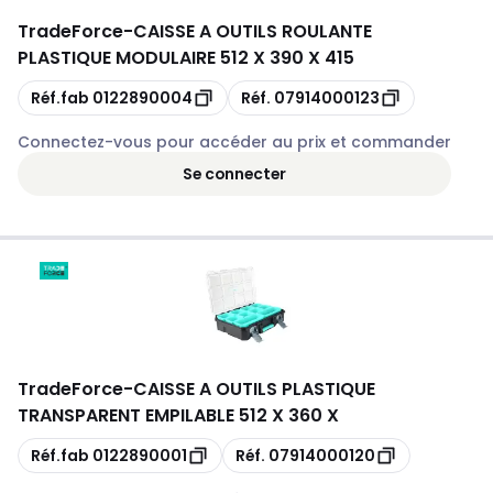
TradeForce
-
CAISSE A OUTILS ROULANTE
PLASTIQUE MODULAIRE 512 X 390 X 415
Copie
Copie
Réf.fab
0122890004
Réf.
07914000123
Connectez-vous pour accéder au prix et commander
Se connecter
TradeForce
-
CAISSE A OUTILS PLASTIQUE
TRANSPARENT EMPILABLE 512 X 360 X
Copie
Copie
Réf.fab
0122890001
Réf.
07914000120