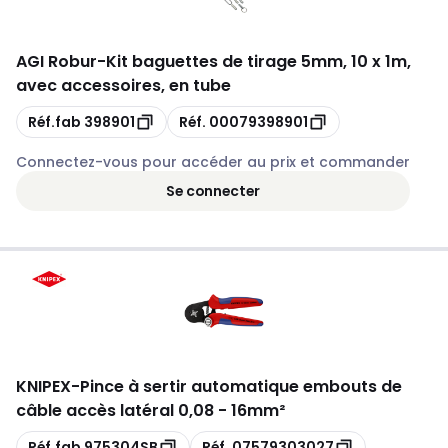
AGI Robur
-
Kit baguettes de tirage 5mm, 10 x 1m,
avec accessoires, en tube
Copie
Copie
Réf.fab
398901
Réf.
00079398901
Connectez-vous pour accéder au prix et commander
Se connecter
KNIPEX
-
Pince à sertir automatique embouts de
câble accès latéral 0,08 - 16mm²
Copie
Copie
Réf.fab
975304SB
Réf.
07579303027